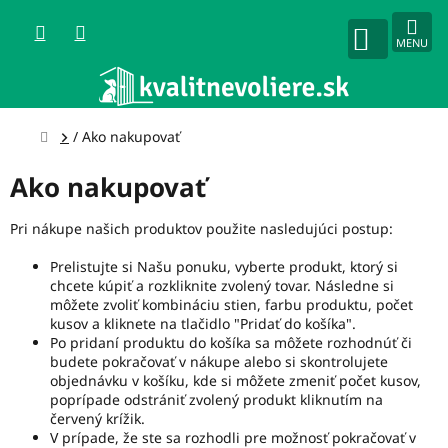
Prejsť
na
obsah
NÁKUPNÝ
KOŠÍK
Domov
/
Ako nakupovať
Ako nakupovať
Pri nákupe našich produktov použite nasledujúci postup:
Prelistujte si Našu ponuku, vyberte produkt, ktorý si
chcete kúpiť a rozkliknite zvolený tovar. Následne si
môžete zvoliť kombináciu stien, farbu produktu, počet
kusov a kliknete na tlačidlo "Pridať do košíka".
Po pridaní produktu do košíka sa môžete rozhodnúť či
budete pokračovať v nákupe alebo si skontrolujete
objednávku v košíku, kde si môžete zmeniť počet kusov,
poprípade odstrániť zvolený produkt kliknutím na
červený krížik.
V prípade, že ste sa rozhodli pre možnosť pokračovať v