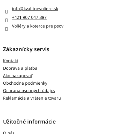
ä
t
info
@
kvalitnevoliere.sk
i
+421 907 047 387
e
Voliéry a koterce pre psov
Zákaznícky servis
Kontakt
Doprava a platba
Ako nakupovať
Obchodné podmienky
Ochrana osobných údajov
Reklamácia a vrátenie tovaru
Užitočné informácie
O nás