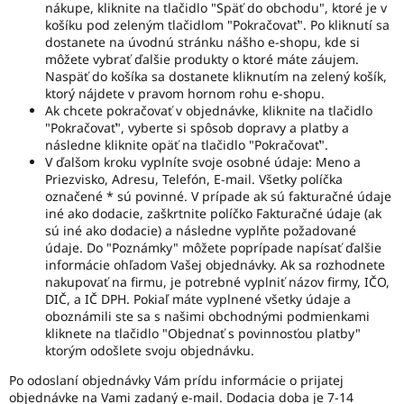
nákupe, kliknite na tlačidlo "Späť do obchodu", ktoré je v
košíku pod zeleným tlačidlom "Pokračovať". Po kliknutí sa
dostanete na úvodnú stránku nášho e-shopu, kde si
môžete vybrať ďalšie produkty o ktoré máte záujem.
Naspäť do košíka sa dostanete kliknutím na zelený košík,
ktorý nájdete v pravom hornom rohu e-shopu.
Ak chcete pokračovať v objednávke, kliknite na tlačidlo
"Pokračovať", vyberte si spôsob dopravy a platby a
následne kliknite opäť na tlačidlo "Pokračovať".
V ďalšom kroku vyplníte svoje osobné údaje: Meno a
Priezvisko, Adresu, Telefón, E-mail. Všetky políčka
označené * sú povinné. V prípade ak sú fakturačné údaje
iné ako dodacie, zaškrtnite políčko Fakturačné údaje (ak
sú iné ako dodacie) a následne vyplňte požadované
údaje. Do "Poznámky" môžete poprípade napísať ďalšie
informácie ohľadom Vašej objednávky. Ak sa rozhodnete
nakupovať na firmu, je potrebné vyplniť názov firmy, IČO,
DIČ, a IČ DPH. Pokiaľ máte vyplnené všetky údaje a
oboznámili ste sa s našimi obchodnými podmienkami
kliknete na tlačidlo "Objednať s povinnosťou platby"
ktorým odošlete svoju objednávku.
Po odoslaní objednávky Vám prídu informácie o prijatej
objednávke na Vami zadaný e-mail. Dodacia doba je 7-14