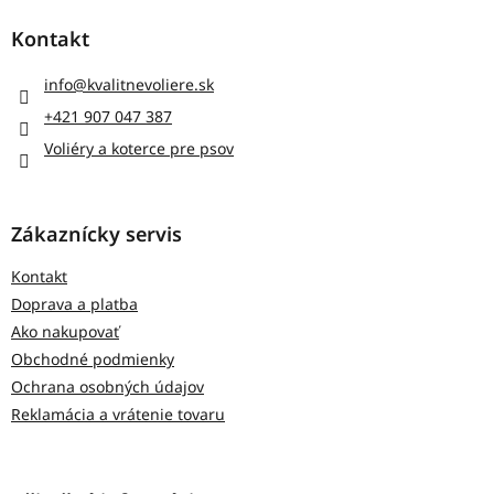
á
p
Kontakt
ä
t
info
@
kvalitnevoliere.sk
i
+421 907 047 387
e
Voliéry a koterce pre psov
Zákaznícky servis
Kontakt
Doprava a platba
Ako nakupovať
Obchodné podmienky
Ochrana osobných údajov
Reklamácia a vrátenie tovaru