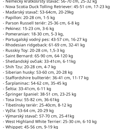
- Nemecký krátkosrstý stavač: 56-70 cm, 25-32 kg
- Nova Scotia Duck Tolling Retriever: 45-51 cm, 17-23 kg
- Maďarský stavač: 53-64cm, 20-29kg
- Papillon: 20-28 cm, 1-5 kg
- Parson Russell teriér: 25-36 cm, 6-8 kg
- Pekinez: 15-23 cm, 3-6 kg
- Pomeranian: 18-30 cm, 5-3 kg,
- Portugalský vodný pes: 43-57 cm, 16-27 kg
- Rhodesian ridgeback: 61-69 cm, 32-41 kg
- Russkiy Toy: 20-28 cm, 1,5-3 kg
- Saint Bernard: 65-90 cm, 64-120 kg
- Shetlandský ovčiak: 33-41cm, 6-11kg
- Shih Tzu: 20-28 cm, 4-7 kg
- Siberian husky: 53-60 cm, 20-28 kg
- Staffordshire bullteriér: 36-41 cm, 11-17 kg
- Šarplaninac: 54-62 cm, 35-45 kg
- Šeltia: 33-41cm, 6-11 kg
- Špringer španiel: 38-51 cm, 23-25 kg
- Tosa Inu: 55-82 cm, 36-61kg
- Tibetínsky teriér: 25-40cm, 8-12 kg
- Vyžla: 53-64 cm, 20-29 kg
- Výmarský stavač: 57-70 cm, 25-41kg
- West Highland White Terrier: 25-30 cm, 6-10 kg
- Whippet: 45-56 cm, 9-19 kg