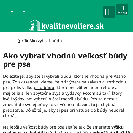
Prejsť
na
obsah
NÁKUPNÝ
KOŠÍK
Domov
/
🐕 Ako vybrať búdu
Ako vybrať vhodnú veľkosť búdy
pre psa
Dôležité je, aby ste si vybrali búdu, ktorá je vhodná pre Vášho
psa. Zo skúsenosti vieme, že pri výbere sa zákazníci rozhodnú
pre príliš veľkú
psiu búdu
, ktorú pes vôbec nepotrebuje a
majitelia si len zbytočne zvýšia výdavky. Potom sú takí, ktorý
kvôli výdavkom vyberú o čosi menšiu búdu. Pes sa nemusí
zmestiť do svojej búdy so vztýčenou hlavou, to je chybná
predstava. Dôležité je, aby si pes pri vstupe do búdy neudrel
chrbát.
Najlepšiu veľkosť búdy pre psa zistíte tak, že zmeriate
výšku
svojho psa v kohútiku
(od päty po chrbát) a
pripočítate 5 až 10