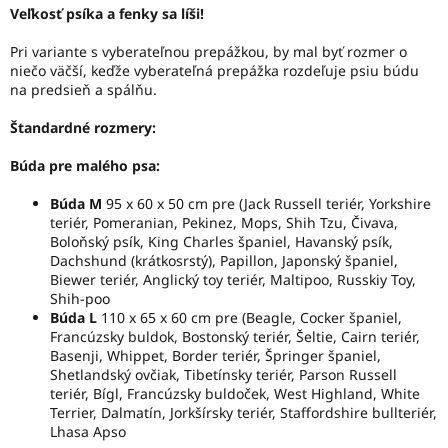
Veľkosť psíka a fenky sa líši!
Pri variante s vyberateľnou prepážkou, by mal byť rozmer o
niečo väčší, keďže vyberateľná prepážka rozdeľuje psiu búdu
na predsieň a spálňu.
Štandardné rozmery:
Búda pre malého psa:
Búda M
95 x 60 x 50 cm pre (Jack Russell teriér, Yorkshire
teriér, Pomeranian, Pekinez, Mops, Shih Tzu, Čivava,
Boloňský psík, King Charles španiel, Havanský psík,
Dachshund (krátkosrstý), Papillon, Japonský španiel,
Biewer teriér, Anglický toy teriér, Maltipoo, Russkiy Toy,
Shih-poo
Búda L
110 x 65 x 60 cm pre (Beagle, Cocker španiel,
Francúzsky buldok, Bostonský teriér, Šeltie, Cairn teriér,
Basenji, Whippet, Border teriér, Špringer španiel,
Shetlandský ovčiak, Tibetínsky teriér, Parson Russell
teriér, Bígl, Francúzsky buldoček, West Highland, White
Terrier, Dalmatín, Jorkšírsky teriér, Staffordshire bullteriér,
Lhasa Apso