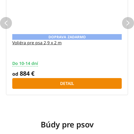
ZADARMO
Voliéra pre psa 2,9 x 2 m
Do 10-14 dní
Priemerné
hodnotenie
884 €
od
produktu
je
DETAIL
5,0
z
5
hviezdičiek.
Búdy pre psov