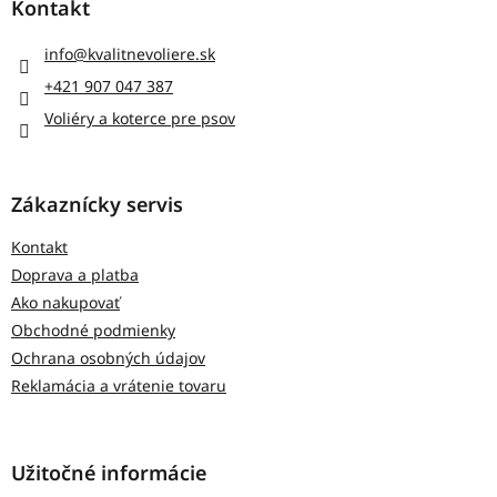
Kontakt
ä
t
info
@
kvalitnevoliere.sk
i
+421 907 047 387
e
Voliéry a koterce pre psov
Zákaznícky servis
Kontakt
Doprava a platba
Ako nakupovať
Obchodné podmienky
Ochrana osobných údajov
Reklamácia a vrátenie tovaru
Užitočné informácie