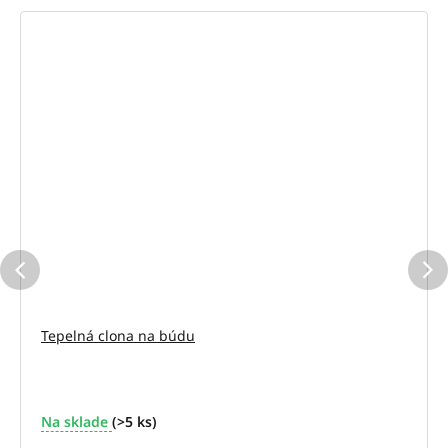
Tepelná clona na búdu
Na sklade
(>5 ks)