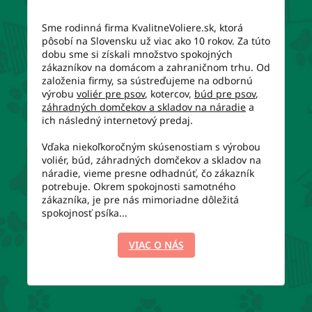
Sme rodinná firma KvalitneVoliere.sk, ktorá
pôsobí na Slovensku už viac ako 10 rokov. Za túto
dobu sme si získali množstvo spokojných
zákazníkov na domácom a zahraničnom trhu. Od
založenia firmy, sa sústreďujeme na odbornú
výrobu
voliér pre psov
, kotercov,
búd pre psov
,
záhradných domčekov a skladov na náradie
a
ich následný internetový predaj.
Vďaka niekoľkoročným skúsenostiam s výrobou
voliér, búd, záhradných domčekov a skladov na
náradie, vieme presne odhadnúť, čo zákazník
potrebuje. Okrem spokojnosti samotného
zákazníka, je pre nás mimoriadne dôležitá
spokojnosť psíka...
VIAC O NÁS