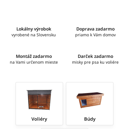
o
m
o
b
Lokálny výrobok
Doprava zadarmo
c
vyrobené na Slovensku
priamo k Vám domov
h
o
d
Montáž zadarmo
Darček zadarmo
e
na Vami určenom mieste
misky pre psa ku voliére
Voliéry
Búdy