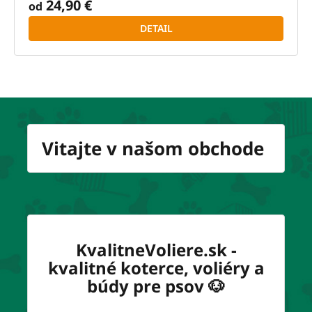
24,90 €
od
DETAIL
Vitajte v našom obchode
KvalitneVoliere.sk -
kvalitné koterce, voliéry a
búdy pre psov 🐶