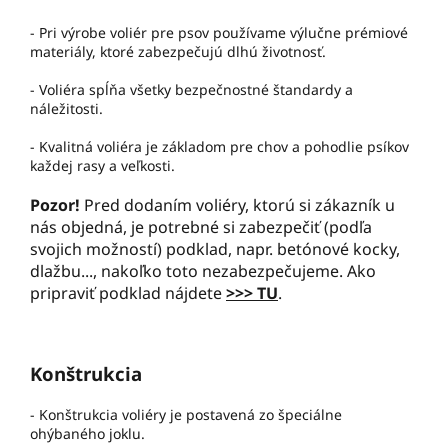
- Pri výrobe voliér pre psov používame výlučne prémiové
materiály, ktoré zabezpečujú dlhú životnosť.
- Voliéra spĺňa všetky bezpečnostné štandardy a
náležitosti.
- Kvalitná voliéra je základom pre chov a pohodlie psíkov
každej rasy a veľkosti.
Pozor!
Pred dodaním voliéry, ktorú si zákazník u
nás objedná, je potrebné si zabezpečiť (podľa
svojich možností) podklad, napr. betónové kocky,
dlažbu..., nakoľko toto nezabezpečujeme. Ako
pripraviť podklad nájdete
>>> TU
.
Konštrukcia
- Konštrukcia voliéry je postavená zo špeciálne
ohýbaného joklu.