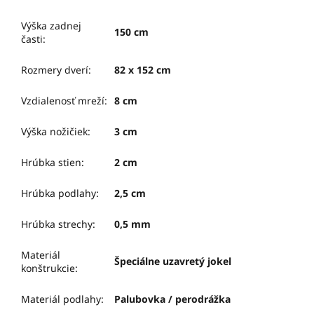
Výška zadnej
150 cm
časti
:
Rozmery dverí
:
82 x 152 cm
Vzdialenosť mreží
:
8 cm
Výška nožičiek
:
3 cm
Hrúbka stien
:
2 cm
Hrúbka podlahy
:
2,5 cm
Hrúbka strechy
:
0,5 mm
Materiál
Špeciálne uzavretý jokel
konštrukcie
:
Materiál podlahy
:
Palubovka / perodrážka