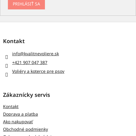
PRIHLÁSIŤ SA
Z
á
p
Kontakt
ä
t
info
@
kvalitnevoliere.sk
i
+421 907 047 387
e
Voliéry a koterce pre psov
Zákaznícky servis
Kontakt
Doprava a platba
Ako nakupovať
Obchodné podmienky