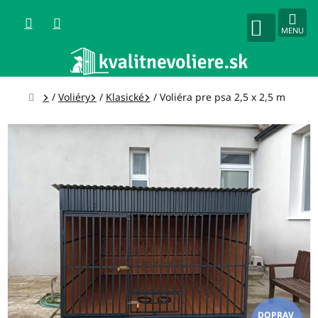
Prejsť
na
obsah
NÁKUPNÝ
KOŠÍK
Domov
/
Voliéry
/
Klasické
/
Voliéra pre psa 2,5 x 2,5 m