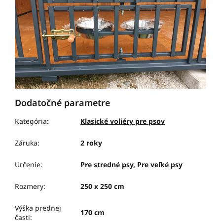
Dodatočné parametre
Kategória
:
Klasické voliéry pre psov
Záruka
:
2 roky
Určenie
:
Pre stredné psy, Pre veľké psy
Rozmery
:
250 x 250 cm
Výška prednej
170 cm
časti
: