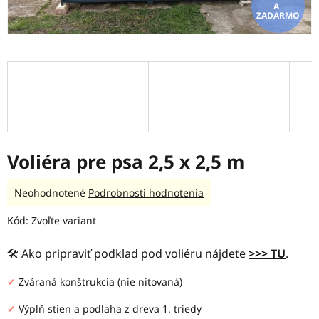
ZADARMO
Voliéra pre psa 2,5 x 2,5 m
Priemerné
Neohodnotené
Podrobnosti hodnotenia
hodnotenie
produktu
Kód:
Zvoľte variant
je
0,0
🛠️ Ako pripraviť podklad pod voliéru nájdete
>>> TU
.
z
5
✔
Zváraná konštrukcia (nie nitovaná)
hviezdičiek.
✔
Výplň stien a podlaha z dreva 1. triedy