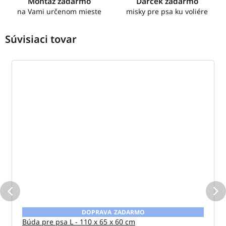
Montáž zadarmo
Darček zadarmo
na Vami určenom mieste
misky pre psa ku voliére
Súvisiaci tovar
ZADARMO
Búda pre psa L - 110 x 65 x 60 cm