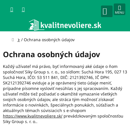
Prejsť
na
obsah
NÁKUPNÝ
KOŠÍK
Domov
/
Ochrana osobných údajov
Ochrana osobných údajov
Každý užívateľ má právo, byť informovaný aké údaje o ňom
spoločnosť Siky Group s. r. o., so sídlom: Suchá Hora 195, 027 13
Suchá Hora, IČO: 53 511 841, DIČ: 2121392746, IČ DPH:
SK2121392746 eviduje a je oprávnený tieto údaje meniť,
prípadne písomne vysloviť nesúhlas s jej spracovaním. Každý
užívateľ môže tiež požiadať o okamžité vymazanie všetkých
svojich osobných údajov, ale stráca tým možnosť získavať
informácie o novinkách, špeciálnych ponukách, súťažiach a
aktuálnych témach súvisiacich s e-shopom
https://www.kvalitnevoliere.sk/
prevádzkovaným spoločnosťou
Siky Group s. r. o..