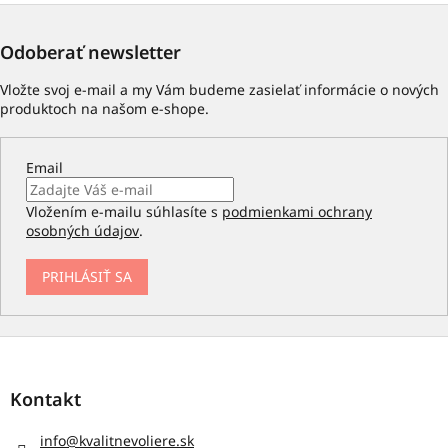
Odoberať newsletter
Vložte svoj e-mail a my Vám budeme zasielať informácie o nových
produktoch na našom e-shope.
Email
Vložením e-mailu súhlasíte s
podmienkami ochrany
osobných údajov
.
PRIHLÁSIŤ SA
Z
á
p
Kontakt
ä
t
info
@
kvalitnevoliere.sk