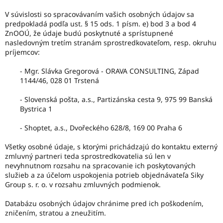
V súvislosti so spracovávaním vašich osobných údajov sa
predpokladá podľa ust. § 15 ods. 1 písm. e) bod 3 a bod 4
ZnOOÚ, že údaje budú poskytnuté a sprístupnené
nasledovným tretím stranám sprostredkovateľom, resp. okruhu
príjemcov:
- Mgr. Slávka Gregorová - ORAVA CONSULTING, Západ
1144/46, 028 01 Trstená
- Slovenská pošta, a.s., Partizánska cesta 9, 975 99 Banská
Bystrica 1
- Shoptet, a.s., Dvořeckého 628/8, 169 00 Praha 6
Všetky osobné údaje, s ktorými prichádzajú do kontaktu externý
zmluvný partneri teda sprostredkovatelia sú len v
nevyhnutnom rozsahu na spracovanie ich poskytovaných
služieb a za účelom uspokojenia potrieb objednávateľa Siky
Group s. r. o. v rozsahu zmluvných podmienok.
Databázu osobných údajov chránime pred ich poškodením,
zničením, stratou a zneužitím.