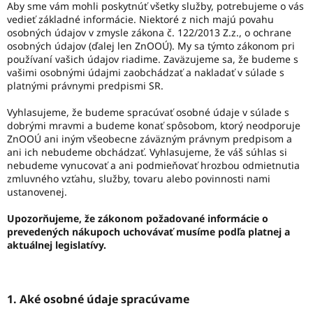
Aby sme vám mohli poskytnúť všetky služby, potrebujeme o vás
vedieť základné informácie. Niektoré z nich majú povahu
osobných údajov v zmysle zákona č. 122/2013 Z.z., o ochrane
osobných údajov (ďalej len ZnOOÚ). My sa týmto zákonom pri
používaní vašich údajov riadime. Zaväzujeme sa, že budeme s
vašimi osobnými údajmi zaobchádzať a nakladať v súlade s
platnými právnymi predpismi SR.
Vyhlasujeme, že budeme spracúvať osobné údaje v súlade s
dobrými mravmi a budeme konať spôsobom, ktorý neodporuje
ZnOOÚ ani iným všeobecne záväzným právnym predpisom a
ani ich nebudeme obchádzať. Vyhlasujeme, že váš súhlas si
nebudeme vynucovať a ani podmieňovať hrozbou odmietnutia
zmluvného vzťahu, služby, tovaru alebo povinnosti nami
ustanovenej.
Upozorňujeme, že zákonom požadované informácie o
prevedených nákupoch uchovávať musíme podľa platnej a
aktuálnej legislatívy.
1. Aké osobné údaje spracúvame