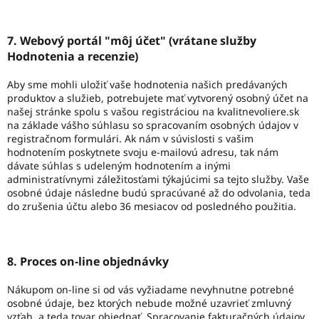
7. Webový portál "môj účet" (vrátane služby
Hodnotenia a recenzie)
Aby sme mohli uložiť vaše hodnotenia našich predávaných
produktov a služieb, potrebujete mať vytvorený osobný účet na
našej stránke spolu s vašou registráciou na kvalitnevoliere.sk
na základe vášho súhlasu so spracovaním osobných údajov v
registračnom formulári. Ak nám v súvislosti s vašim
hodnotením poskytnete svoju e-mailovú adresu, tak nám
dávate súhlas s udeleným hodnotením a inými
administratívnymi záležitosťami týkajúcimi sa tejto služby. Vaše
osobné údaje následne budú spracúvané až do odvolania, teda
do zrušenia účtu alebo 36 mesiacov od posledného použitia.
8. Proces on-line objednávky
Nákupom on-line si od vás vyžiadame nevyhnutne potrebné
osobné údaje, bez ktorých nebude možné uzavrieť zmluvný
vzťah, a teda tovar objednať. Spracovanie fakturačných údajov