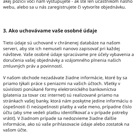
akej pozícii voči nám vystupujete - ak ste len účastníkom nášho
webu, alebo sa u nás zaregistrujete či vytvoríte objednávku.
3. Ako uchovávame vaše osobné údaje
Tieto údaje sú uchované v chránenej databáze na našom
serveri, aby ste ich nemuseli nanovo zapisovať pri každej
návšteve. Vaše osobné údaje spracúvame pre účely vybavenia a
doručenia vašej objednávky a vzájomného plnenia našich
zmluvných práv a povinností.
V našom obchode nezadávate žiadne informácie, ktoré by sa
priamo týkali práce s peniazmi na vašich účtoch. Všetky v
súvislosti ponúkané formy elektronického bankovníctva
(platenia za tovar cez internet) sú realizované priamo na
stránkach vašej banky, ktorá nám poskytne jedine informáciu o
úspešnosti či neúspešnosti platby a vaše meno, prípadne číslo
účtu (aby sme vedeli platbu identifikovať a v prípade potreby
vrátiť). V žiadnom prípade sa nedozvieme žiadne ďalšie
informácie, ako sú vaše prihlasovacie údaje alebo zostatok na
vašom účte.