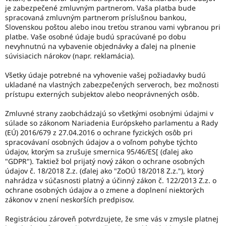
je zabezpečené zmluvným partnerom. Vaša platba bude
spracovaná zmluvným partnerom príslušnou bankou,
Slovenskou poštou alebo inou treťou stranou vami vybranou pri
platbe. Vaše osobné údaje budú spracúvané po dobu
nevyhnutnú na vybavenie objednávky a ďalej na plnenie
súvisiacich nárokov (napr. reklamácia).
Všetky údaje potrebné na vyhovenie vašej požiadavky budú
ukladané na vlastných zabezpečených serveroch, bez možnosti
prístupu externých subjektov alebo neoprávnených osôb.
Zmluvné strany zaobchádzajú so všetkými osobnými údajmi v
súlade so zákonom Nariadenia Európskeho parlamentu a Rady
(EÚ) 2016/679 z 27.04.2016 o ochrane fyzických osôb pri
spracovávaní osobných údajov a o voľnom pohybe týchto
údajov, ktorým sa zrušuje smernica 95/46/ES[ (ďalej ako
"GDPR"). Taktiež bol prijatý nový zákon o ochrane osobných
údajov č. 18/2018 Z.z. (ďalej ako "ZoOÚ 18/2018 Z.z."), ktorý
nahrádza v súčasnosti platný a účinný zákon č. 122/2013 Z.z. o
ochrane osobných údajov a o zmene a doplnení niektorých
zákonov v znení neskorších predpisov.
Registráciou zároveň potvrdzujete, že sme vás v zmysle platnej