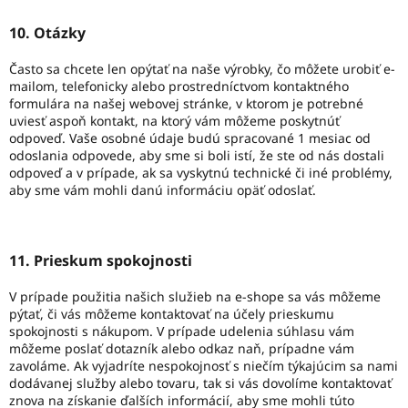
10. Otázky
Často sa chcete len opýtať na naše výrobky, čo môžete urobiť e-
mailom, telefonicky alebo prostredníctvom kontaktného
formulára na našej webovej stránke, v ktorom je potrebné
uviesť aspoň kontakt, na ktorý vám môžeme poskytnúť
odpoveď. Vaše osobné údaje budú spracované 1 mesiac od
odoslania odpovede, aby sme si boli istí, že ste od nás dostali
odpoveď a v prípade, ak sa vyskytnú technické či iné problémy,
aby sme vám mohli danú informáciu opäť odoslať.
11. Prieskum spokojnosti
V prípade použitia našich služieb na e-shope sa vás môžeme
pýtať, či vás môžeme kontaktovať na účely prieskumu
spokojnosti s nákupom. V prípade udelenia súhlasu vám
môžeme poslať dotazník alebo odkaz naň, prípadne vám
zavoláme. Ak vyjadríte nespokojnosť s niečím týkajúcim sa nami
dodávanej služby alebo tovaru, tak si vás dovolíme kontaktovať
znova na získanie ďalších informácií, aby sme mohli túto