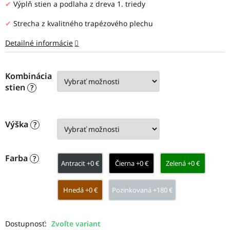
✔
Výplň stien a podlaha z dreva 1. triedy
✔
Strecha z kvalitného trapézového plechu
Detailné informácie
Kombinácia
stien
?
Výška
?
Farba
?
Antracit +0 €
Čierna +0 €
Zelená +0 €
Hnedá +0 €
Pozinkovaná +180 €
Zvoľte variant