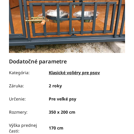
Dodatočné parametre
Kategória
:
Klasické voliéry pre psov
Záruka
:
2 roky
Určenie
:
Pre veľké psy
Rozmery
:
350 x 200 cm
Výška prednej
170 cm
časti
: