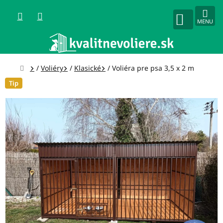
Prejsť
na
obsah
NÁKUPNÝ
KOŠÍK
Domov
/
Voliéry
/
Klasické
/
Voliéra pre psa 3,5 x 2 m
Tip