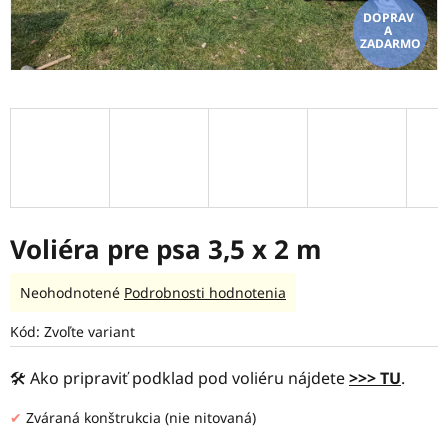
ZADARMO
Voliéra pre psa 3,5 x 2 m
Priemerné
Neohodnotené
Podrobnosti hodnotenia
hodnotenie
produktu
Kód:
Zvoľte variant
je
0,0
🛠️ Ako pripraviť podklad pod voliéru nájdete
>>> TU
.
z
5
✔
Zváraná konštrukcia (nie nitovaná)
hviezdičiek.