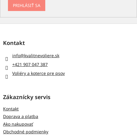
PRIHLÁSIŤ SA
Z
á
p
Kontakt
ä
t
info
@
kvalitnevoliere.sk
i
+421 907 047 387
e
Voliéry a koterce pre psov
Zákaznícky servis
Kontakt
Doprava a platba
Ako nakupovať
Obchodné podmienky