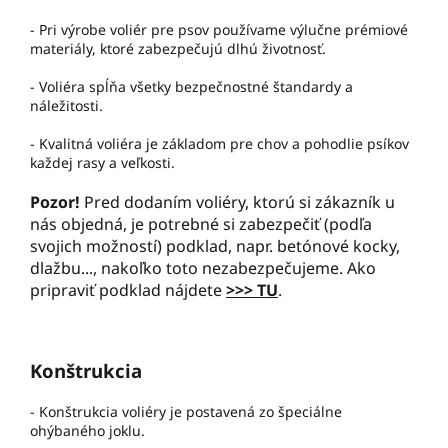
- Pri výrobe voliér pre psov používame výlučne prémiové
materiály, ktoré zabezpečujú dlhú životnosť.
- Voliéra spĺňa všetky bezpečnostné štandardy a
náležitosti.
- Kvalitná voliéra je základom pre chov a pohodlie psíkov
každej rasy a veľkosti.
Pozor!
Pred dodaním voliéry, ktorú si zákazník u
nás objedná, je potrebné si zabezpečiť (podľa
svojich možností) podklad, napr. betónové kocky,
dlažbu..., nakoľko toto nezabezpečujeme. Ako
pripraviť podklad nájdete
>>> TU
.
Konštrukcia
- Konštrukcia voliéry je postavená zo špeciálne
ohýbaného joklu.