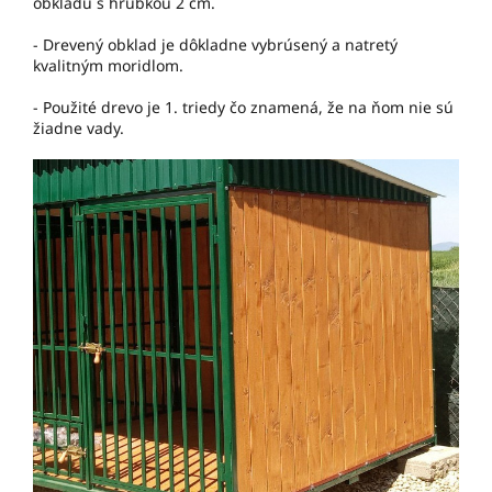
obkladu s hrúbkou 2 cm.
- Drevený obklad je dôkladne vybrúsený a natretý
kvalitným moridlom.
- Použité drevo je 1. triedy čo znamená, že na ňom nie sú
žiadne vady.