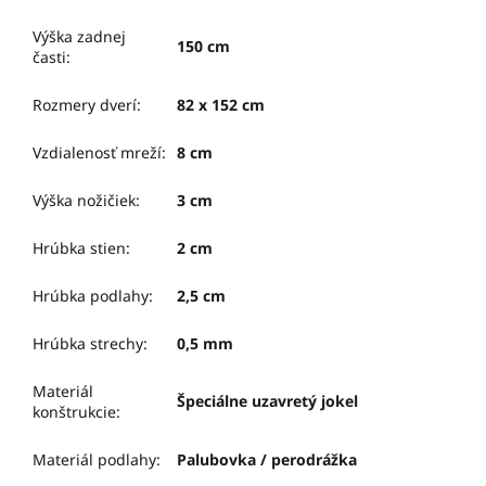
Výška zadnej
150 cm
časti
:
Rozmery dverí
:
82 x 152 cm
Vzdialenosť mreží
:
8 cm
Výška nožičiek
:
3 cm
Hrúbka stien
:
2 cm
Hrúbka podlahy
:
2,5 cm
Hrúbka strechy
:
0,5 mm
Materiál
Špeciálne uzavretý jokel
konštrukcie
:
Materiál podlahy
:
Palubovka / perodrážka