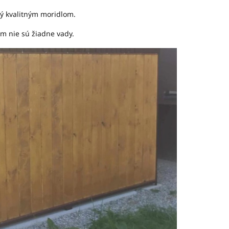
tý kvalitným moridlom.
om nie sú žiadne vady.