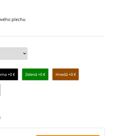
ového plechu
erna +0 €
Zelená +0 €
Hnedá +0 €
6