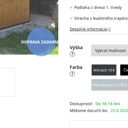
✔
Podlaha z dreva 1. triedy
✔
Strecha z kvalitného trapéz
Detailné informácie
ZADARMO
Výška
?
Farba
Antracit +0 €
Či
?
Pozinkovaná +150 €
Do 10-14 dní
Môžeme doručiť do:
25.8.202