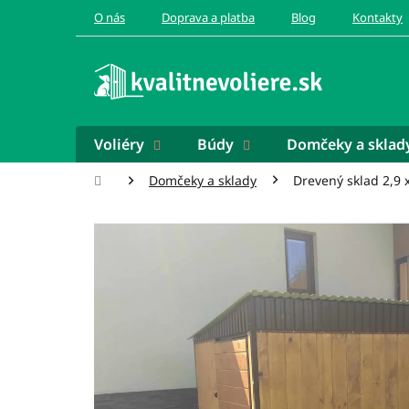
Prejsť
O nás
Doprava a platba
Blog
Kontakty
na
obsah
Voliéry
Búdy
Domčeky a sklad
Domov
Domčeky a sklady
Drevený sklad 2,9 