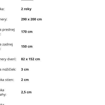
ka
:
2 roky
mery
:
290 x 200 cm
a prednej
170 cm
i
:
a zadnej
150 cm
i
:
ery dverí
:
82 x 152 cm
a nožičiek
:
3 cm
ka stien
:
2 cm
bka
2,5 cm
ahy
:
bka