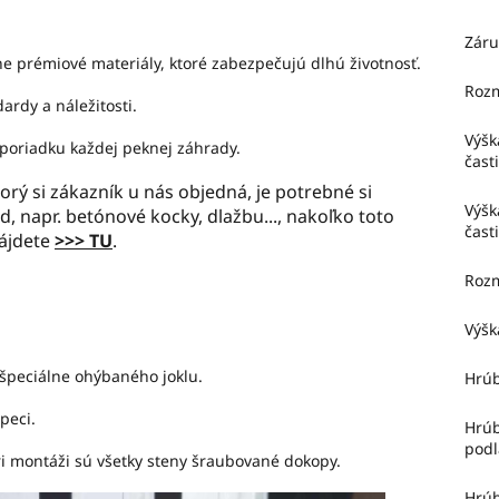
Záru
e prémiové materiály, ktoré zabezpečujú dlhú životnosť.
Roz
ardy a náležitosti.
Výšk
 poriadku každej peknej záhrady.
čast
ý si zákazník u nás objedná, je potrebné si
Výšk
, napr. betónové kocky, dlažbu..., nakoľko toto
čast
nájdete
>>> TU
.
Rozm
Výšk
 špeciálne ohýbaného joklu.
Hrúb
peci.
Hrú
podl
pri montáži sú všetky steny šraubované dokopy.
Hrú