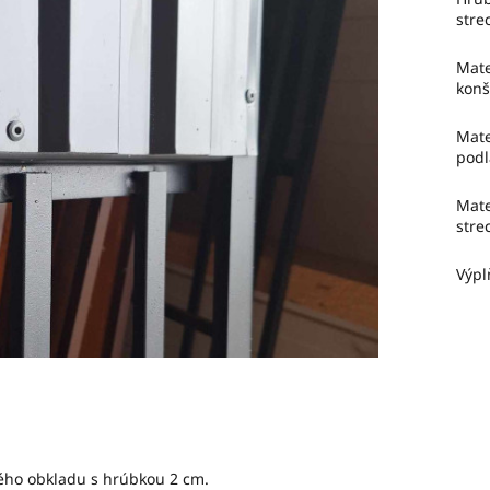
stre
Mate
konš
Mate
podl
Mate
stre
Výpl
ného obkladu s hrúbkou 2 cm.