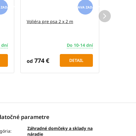
ZADARMO
ZADARMO
Voliéra pre psa 2 x 2 m
Voliéra pre 
 dní
Do 10-14 dní
774 €
954 €
DETAIL
od
od
atočné parametre
Záhradné domčeky a sklady na
gória
:
náradie