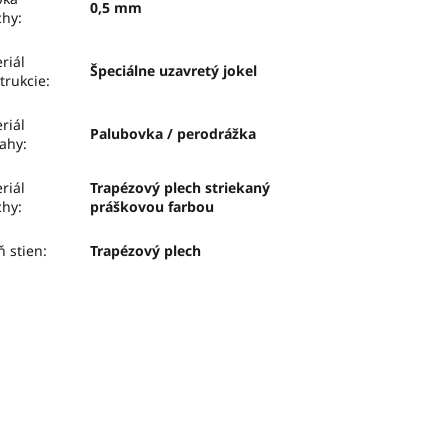
0,5 mm
chy
:
riál
Špeciálne uzavretý jokel
trukcie
:
riál
Palubovka / perodrážka
ahy
:
riál
Trapézový plech striekaný
chy
:
práškovou farbou
ň stien
:
Trapézový plech