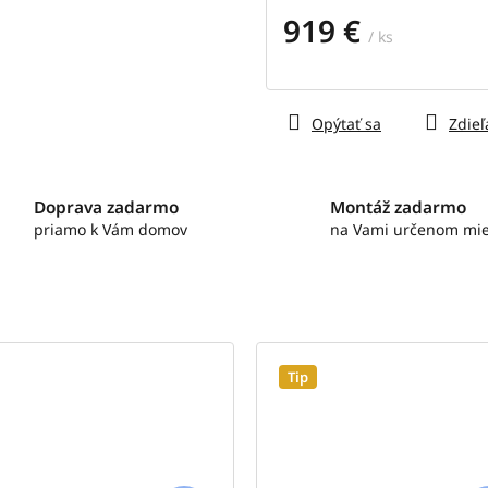
919 €
/ ks
Jednotková
cena:
Opýtať sa
Zdieľ
Doprava zadarmo
Montáž zadarmo
priamo k Vám domov
na Vami určenom mie
Tip