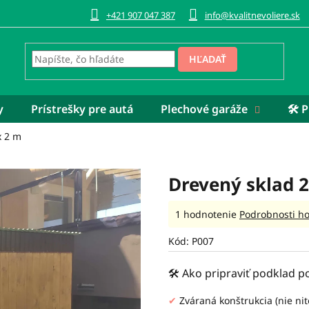
+421 907 047 387
info@kvalitnevoliere.sk
HĽADAŤ
y
Prístrešky pre autá
Plechové garáže
🛠️
x 2 m
Drevený sklad 2
Priemerné
1 hodnotenie
Podrobnosti h
hodnotenie
produktu
Kód:
P007
je
5,0
🛠️ Ako pripraviť podklad 
z
5
✔
Zváraná konštrukcia (nie ni
hviezdičiek.