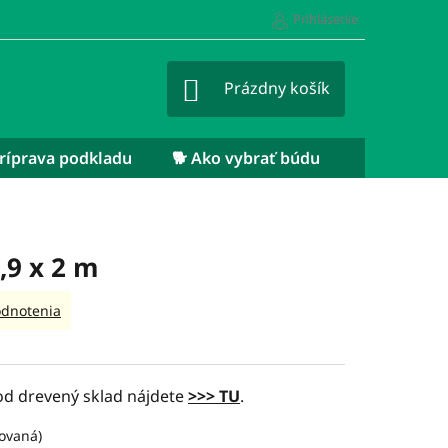
Prihlásenie
NÁKUPNÝ
Prázdny košík
KOŠÍK
 Príprava podkladu
🐕 Ako vybrať búdu
,9 x 2 m
odnotenia
pod drevený sklad nájdete
>>> TU
.
tovaná)