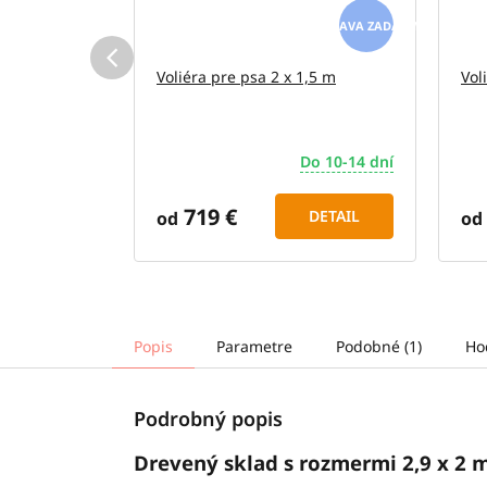
ZADARMO
ZADARMO
x 2 m
Voliéra pre psa 2 x 1,5 m
Vol
Do 10-14 dní
Do 10-14 dní
719 €
DETAIL
DETAIL
od
od
Popis
Parametre
Podobné (1)
Ho
Podrobný popis
Drevený sklad s rozmermi 2,9 x 2 