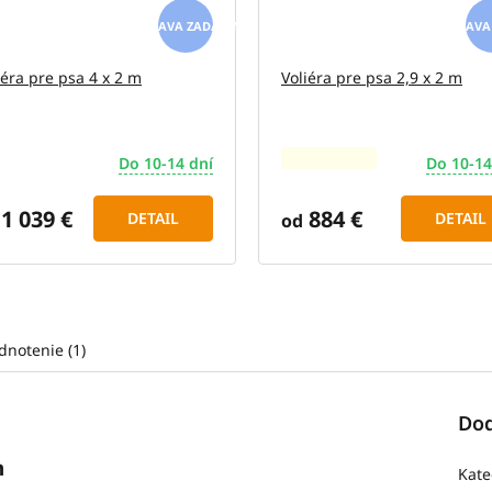
ZADARMO
iéra pre psa 4 x 2 m
Voliéra pre psa 2,9 x 2 m
Do 10-14 dní
Do 10-14
Priemerné
hodnotenie
produktu
1 039 €
884 €
DETAIL
DETAIL
od
je
5,0
z
5
hviezdičiek.
dnotenie (1)
Dod
m
Kate