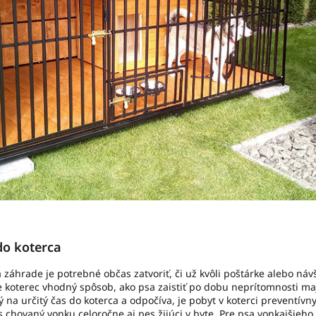
do koterca
 záhrade je potrebné občas zatvoriť, či už kvôli poštárke alebo ná
e koterec vhodný spôsob, ako psa zaistiť po dobu neprítomnosti maj
 na určitý čas do koterca a odpočíva, je pobyt v koterci preventív
 chovaný vonku celoročne aj pes žijúci v byte. Pre psa vonkajšieho 