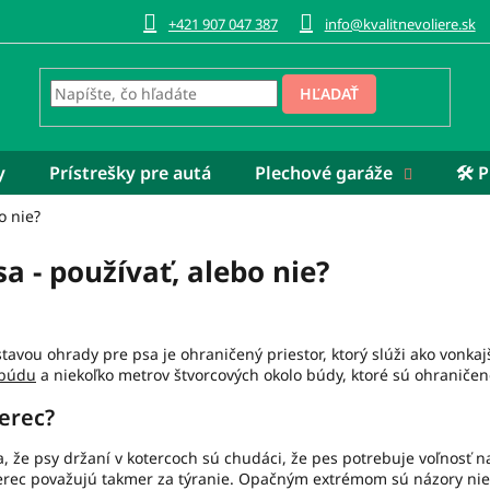
+421 907 047 387
info@kvalitnevoliere.sk
HĽADAŤ
y
Prístrešky pre autá
Plechové garáže
🛠️
o nie?
a - používať, alebo nie?
avou ohrady pre psa je ohraničený priestor, ktorý slúži ako vonkaj
 búdu
a niekoľko metrov štvorcových okolo búdy, ktoré sú ohraničen
erec?
a, že psy držaní v kotercoch sú chudáci, že pes potrebuje voľnosť 
erec považujú takmer za týranie. Opačným extrémom sú názory nie