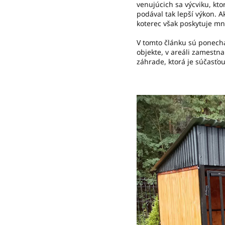
venujúcich sa výcviku, kto
podával tak lepší výkon. 
koterec však poskytuje mn
V tomto článku sú ponecha
objekte, v areáli zamestn
záhrade, ktorá je súčasť