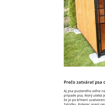
Prečo zatvárať psa 
Aj psa pusteného voľne na
prípade psa, ktorý uteká j
že je po kŕmení uzatvorený
žalúdku. Koterec ocení pes