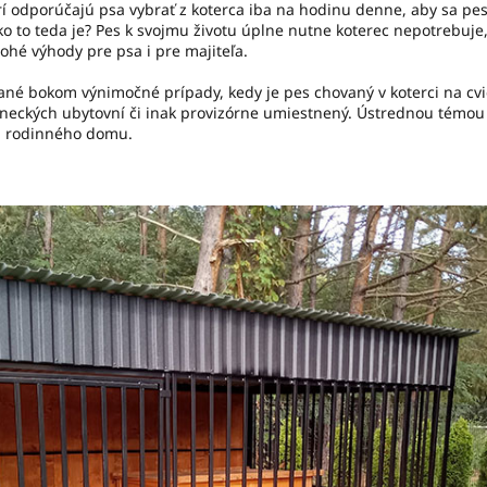
rí odporúčajú psa vybrať z koterca iba na hodinu denne, aby sa pes n
Ako to teda je? Pes k svojmu životu úplne nutne koterec nepotrebuj
ohé výhody pre psa i pre majiteľa.
né bokom výnimočné prípady, kedy je pes chovaný v koterci na cvi
aneckých ubytovní či inak provizórne umiestnený. Ústrednou témou
ou rodinného domu.