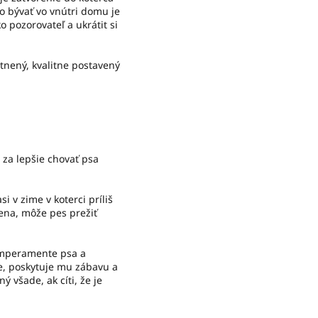
 bývať vo vnútri domu je
 pozorovateľ a ukrátit si
stnený, kvalitne postavený
 za lepšie chovať psa
i v zime v koterci príliš
ena, môže pes prežiť
temperamente psa a
je, poskytuje mu zábavu a
 všade, ak cíti, že je