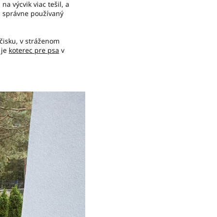
a výcvik viac tešil, a
e, správne používaný
čisku, v stráženom
 je
koterec pre psa
v