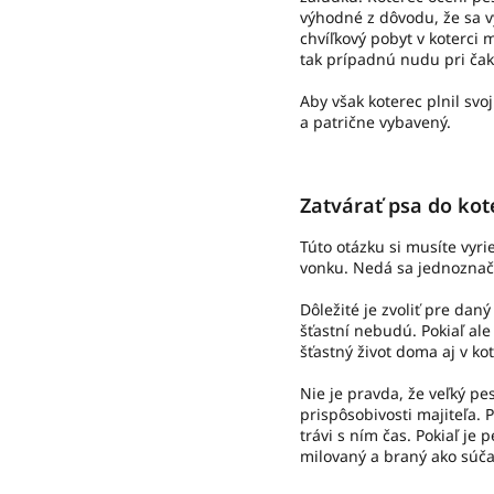
výhodné z dôvodu, že sa 
chvíľkový pobyt v koterci 
tak prípadnú nudu pri čak
Aby však koterec plnil svo
a patrične vybavený.
Zatvárať psa do kot
Túto otázku si musíte vyr
vonku. Nedá sa jednoznačn
Dôležité je zvoliť pre dan
šťastní nebudú. Pokiaľ a
šťastný život doma aj v kot
Nie je pravda, že veľký p
prispôsobivosti majiteľa. 
trávi s ním čas. Pokiaľ je
milovaný a braný ako súča