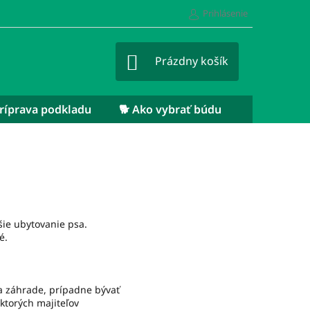
Prihlásenie
NÁKUPNÝ
Prázdny košík
KOŠÍK
 Príprava podkladu
🐕 Ako vybrať búdu
šie ubytovanie psa.
é.
na záhrade, prípadne bývať
ktorých majiteľov