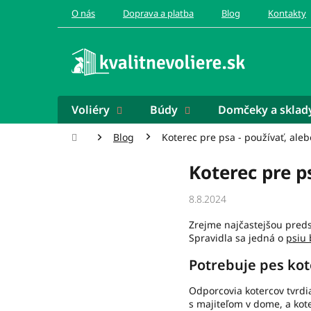
Prejsť
O nás
Doprava a platba
Blog
Kontakty
na
obsah
Voliéry
Búdy
Domčeky a sklad
Domov
Blog
Koterec pre psa - používať, aleb
Koterec pre ps
8.8.2024
Zrejme najčastejšou predst
Spravidla sa jedná o
psiu
Potrebuje pes kot
Odporcovia kotercov tvrdi
s majiteľom v dome, a kot