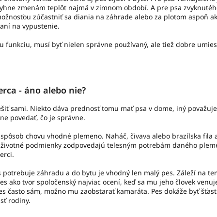
vyhne zmenám teplôt najmä v zimnom období. A pre psa zvyknutého
možnosťou zúčastniť sa diania na záhrade alebo za plotom aspoň ako
aní na vypustenie.
ju funkciu, musí byť nielen správne používaný, ale tiež dobre umie
erca - áno alebo nie?
iešiť sami. Niekto dáva prednosť tomu mať psa v dome, iný považuje
e povedať, čo je správne.
ý spôsob chovu vhodné plemeno. Naháč, čivava alebo brazílska fila as
le životné podmienky zodpovedajú telesným potrebám daného plem
erci.
es potrebuje záhradu a do bytu je vhodný len malý pes. Záleží na 
Pes ako tvor spoločenský najviac ocení, keď sa mu jeho človek venu
 pes často sám, možno mu zaobstarať kamaráta. Pes dokáže byť šťastný
sť rodiny.