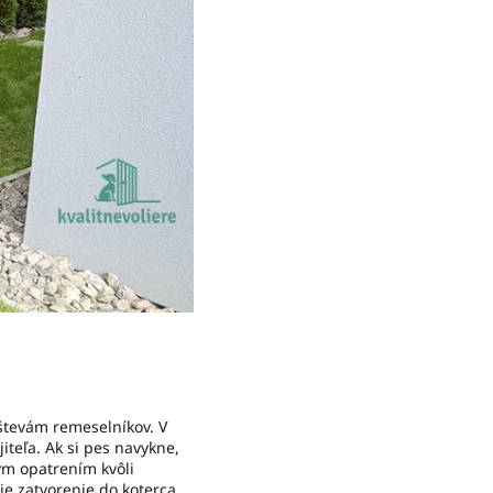
vštevám remeselníkov. V
iteľa. Ak si pes navykne,
nym opatrením kvôli
je zatvorenie do koterca