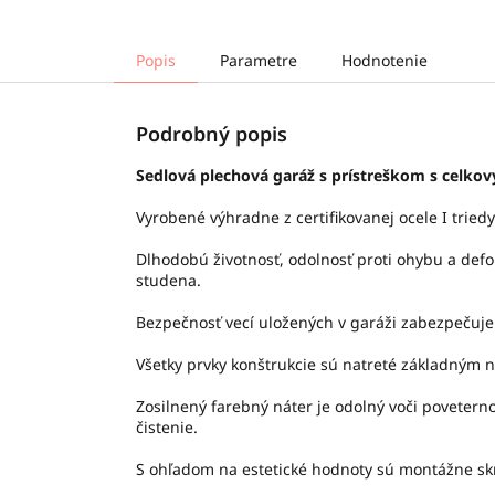
Popis
Parametre
Hodnotenie
Podrobný popis
Sedlová plechová garáž s prístreškom s celko
Vyrobené výhradne z certifikovanej ocele I tried
Dlhodobú životnosť, odolnosť proti ohybu a def
studena.
Bezpečnosť vecí uložených v garáži zabezpečuj
Všetky prvky konštrukcie sú natreté základným 
Zosilnený farebný náter je odolný voči poveter
čistenie.
S ohľadom na estetické hodnoty sú montážne skr