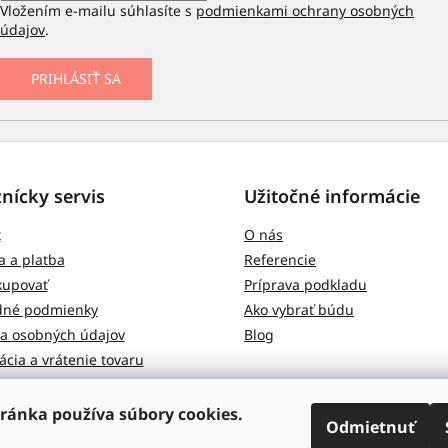
Vložením e-mailu súhlasíte s
podmienkami ochrany osobných
údajov
.
PRIHLÁSIŤ SA
nícky servis
Užitočné informácie
t
O nás
 a platba
Referencie
kupovať
Príprava podkladu
né podmienky
Ako vybrať búdu
a osobných údajov
Blog
cia a vrátenie tovaru
ránka používa súbory cookies.
Odmietnuť