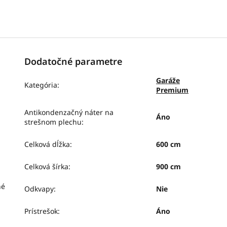
Dodatočné parametre
Garáže
Kategória
:
Premium
Antikondenzačný náter na
Áno
strešnom plechu
:
Celková dĺžka
:
600 cm
Celková šírka
:
900 cm
hé
Odkvapy
:
Nie
Prístrešok
:
Áno