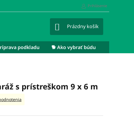
Prihlásenie
NÁKUPNÝ
Prázdny košík
KOŠÍK
 Príprava podkladu
🐕 Ako vybrať búdu
ráž s prístreškom 9 x 6 m
hodnotenia