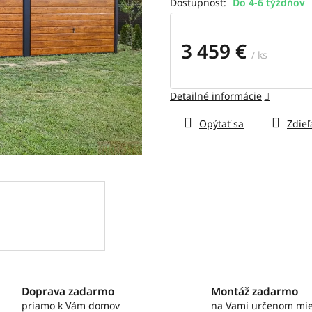
Do 4-6 týždňov
hviezdičiek.
3 459 €
/ ks
Jednotková
cena:
Detailné informácie
Opýtať sa
Zdieľ
Doprava zadarmo
Montáž zadarmo
priamo k Vám domov
na Vami určenom mie