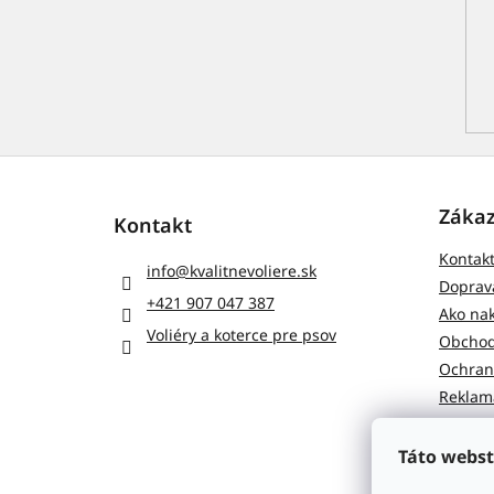
Z
á
p
Zákaz
Kontakt
ä
Kontak
t
info
@
kvalitnevoliere.sk
i
Doprava
+421 907 047 387
e
Ako na
Voliéry a koterce pre psov
Obchod
Ochran
Reklamá
Táto webst