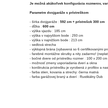
Je možná akákoľvek konfigurácia rozmerov, var
Parametre dvojgaráže s prístreškom
- šírka dvojgaráže : 
592 cm + prístrešok 300 cm
- 
dĺžka : 
600
cm
- výška vjazdu : 185 cm
- 
výška v najvyššom bode : 293 cm
- 
výška v najnižšom bode : 213 cm
- sedlová strecha 
- 
výklopná brána (vybavená so 6 certifikovanými pru
- 
f
arebné montážne skrutky a nity zadarmo! (neplatí
- bočné dvere od prístrešku rozmer : 100 x 200 cm
- 
možnosť zmeny usporiadania dverí a okna
- 
konštrukcia prístrešku je vyrobená z profilov a na
- 
farba stien, kovania a strechy: čierna matná
- farba garážovej braný a dverí : Rustikálny Dub