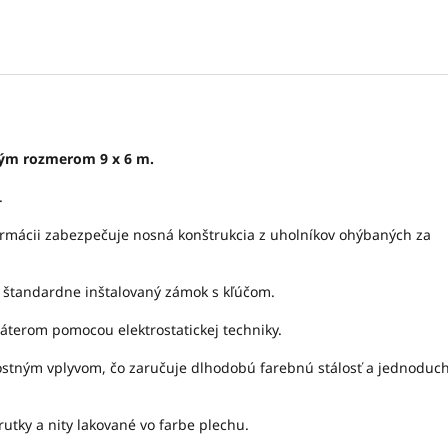
vým rozmerom 9 x 6 m.
y.
ormácii zabezpečuje nosná konštrukcia z uholníkov ohýbaných za
e štandardne inštalovaný zámok s kľúčom.
náterom pomocou elektrostatickej techniky.
nostným vplyvom, čo zaručuje dlhodobú farebnú stálosť a jednoduc
utky a nity lakované vo farbe plechu.