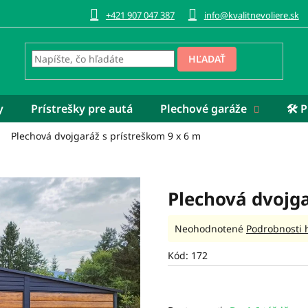
+421 907 047 387
info@kvalitnevoliere.sk
HĽADAŤ
y
Prístrešky pre autá
Plechové garáže
🛠️
Plechová dvojgaráž s prístreškom 9 x 6 m
Plechová dvojga
Priemerné
Neohodnotené
Podrobnosti 
hodnotenie
produktu
Kód:
172
je
0,0
z
5