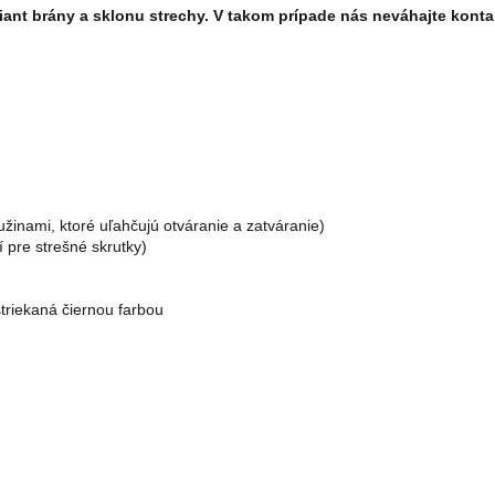
iant brány a sklonu strechy. V takom prípade nás neváhajte konta
žinami, ktoré uľahčujú otváranie a zatváranie)
 pre strešné skrutky)
striekaná čiernou farbou