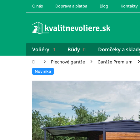
Prejsť
O nás
Doprava a platba
Blog
Kontakty
na
obsah
Voliéry
Búdy
Domčeky a sklad
Domov
Plechové garáže
Garáže Premium
Novinka