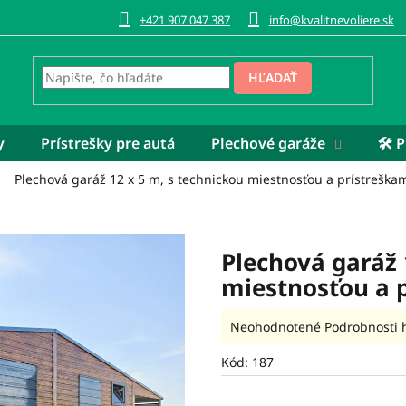
+421 907 047 387
info@kvalitnevoliere.sk
HĽADAŤ
y
Prístrešky pre autá
Plechové garáže
🛠️
Plechová garáž 12 x 5 m, s technickou miestnosťou a prístreška
Plechová garáž 
miestnosťou a 
Priemerné
Neohodnotené
Podrobnosti 
hodnotenie
produktu
Kód:
187
je
0,0