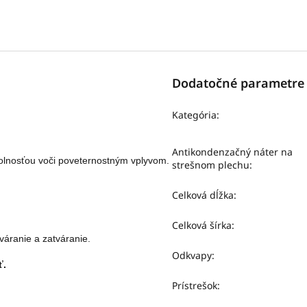
Dodatočné parametre
Kategória
:
Antikondenzačný náter na
olnosťou voči poveternostným vplyvom. 
strešnom plechu
:
Celková dĺžka
:
Celková šírka
:
váranie a zatváranie.
Odkvapy
:
ť.
Prístrešok
: