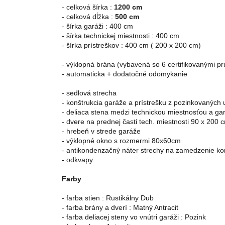
- 
celková šírka : 
1200 cm
- celková 
dĺžka : 
500 cm
- šírka garáži : 400 cm
- šírka technickej miestnosti : 400 cm
- šírka prístreškov : 400 cm ( 200 x 200 cm)
-
výklopná brána (vybavená so 6 certifikovanými pru
- 
automaticka + dodatočné odomykanie
- sedlová strecha
- 
konštrukcia garáže a prístrešku z pozinkovaných u
- 
deliaca stena medzi technickou miestnosťou a ga
- dvere na prednej časti tech. miestnosti 90 x 200
- 
hrebeň v strede garáže
- 
výklopné okno s rozmermi 80x60cm 
- 
antikondenzačný náter strechy na zamedzenie k
- odkvapy
Farby
- farba stien : Rustikálny Dub
- farba brány a dverí : Matný Antracit
- farba deliacej steny vo vnútri garáži : Pozink