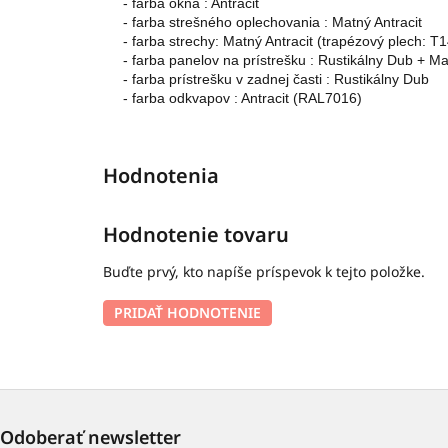
- farba okna : Antracit
- farba strešného oplechovania : Matný Antracit
- f
arba strechy: Matný Antracit (trapézový plech: T14
- farba panelov na prístrešku : Rustikálny Dub + Ma
- farba prístrešku v zadnej časti : Rustikálny Dub
- farba odkvapov : Antracit (RAL7016)
Hodnotenie tovaru
Buďte prvý, kto napíše príspevok k tejto položke.
PRIDAŤ HODNOTENIE
Odoberať newsletter