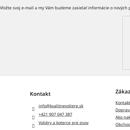
Vložte svoj e-mail a my Vám budeme zasielať informácie o nových
Z
á
p
Zákaz
Kontakt
ä
Kontak
t
info
@
kvalitnevoliere.sk
i
Doprava
+421 907 047 387
e
Ako na
Voliéry a koterce pre psov
Obchod