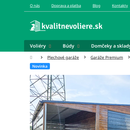
Prejsť
O nás
Doprava a platba
Blog
Kontakty
na
obsah
Voliéry
Búdy
Domčeky a sklad
Domov
Plechové garáže
Garáže Premium
Novinka