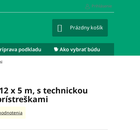
Prihlásenie
NÁKUPNÝ
Prázdny košík
KOŠÍK
 Príprava podkladu
🐕 Ako vybrať búdu
mi
12 x 5 m, s technickou
prístreškami
hodnotenia