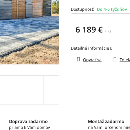
z
5
Do 4-6 týždňov
hviezdičiek.
6 189 €
/ ks
Jednotková
cena:
Detailné informácie
Opýtať sa
Zdieľ
Doprava zadarmo
Montáž zadarmo
priamo k Vám domov
na Vami určenom mie