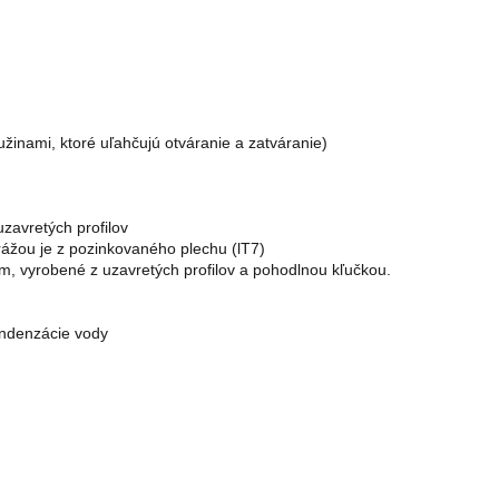
žinami, ktoré uľahčujú otváranie a zatváranie)
zavretých profilov 
rážou je z pozinkovaného plechu (lT7)
 cm, vyrobené z uzavretých profilov a pohodlnou kľučkou.
ondenzácie vody