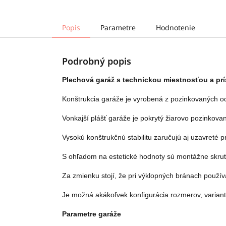
Popis
Parametre
Hodnotenie
Podrobný popis
Plechová garáž s technickou miestnosťou a prí
Konštrukcia garáže je vyrobená z pozinkovaných oce
Vonkajší plášť garáže je pokrytý žiarovo pozinkov
Vysokú konštrukčnú stabilitu zaručujú aj uzavreté pr
S ohľadom na estetické hodnoty sú montážne skrutky
Za zmienku stojí, že pri výklopných bránach použív
Je možná akákoľvek konfigurácia rozmerov, variant 
Parametre garáže