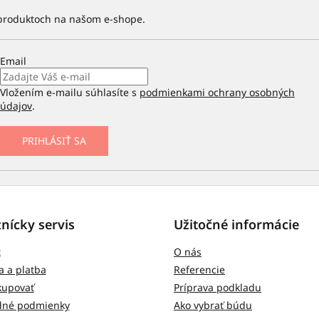
 produktoch na našom e-shope.
Email
Vložením e-mailu súhlasíte s
podmienkami ochrany osobných
údajov
.
PRIHLÁSIŤ SA
nícky servis
Užitočné informácie
t
O nás
 a platba
Referencie
kupovať
Príprava podkladu
né podmienky
Ako vybrať búdu