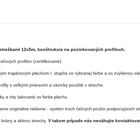
streškami 12x5m, konštrukcia na pozinkovaných profiloch.
ľových profilov (certifikované). 
aným trapézovým plechom I. stupňa vo vybranej farbe a so zvýšenou od
ofily s veľkými prierezmi a väzníky použité v streche.  
 a nity lakované vo farbe plechu.  
ame originálne riešenie - systém troch ťažných pružín podporujúcich ot
brány a sklonu strechy. 
V takom prípade nás neváhajte kontaktova