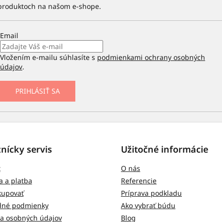
 produktoch na našom e-shope.
Email
Vložením e-mailu súhlasíte s
podmienkami ochrany osobných
údajov
.
PRIHLÁSIŤ SA
nícky servis
Užitočné informácie
t
O nás
 a platba
Referencie
kupovať
Príprava podkladu
né podmienky
Ako vybrať búdu
a osobných údajov
Blog