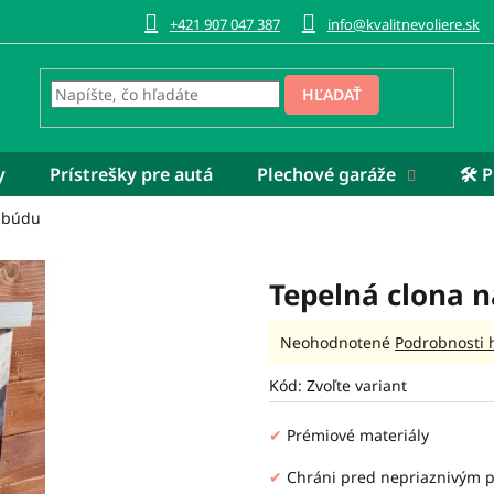
+421 907 047 387
info@kvalitnevoliere.sk
HĽADAŤ
y
Prístrešky pre autá
Plechové garáže
🛠️
a búdu
Tepelná clona 
Priemerné
Neohodnotené
Podrobnosti 
hodnotenie
produktu
Kód:
Zvoľte variant
je
0,0
✔
Prémiové materiály
z
5
✔
Chráni pred nepriaznivým 
hviezdičiek.