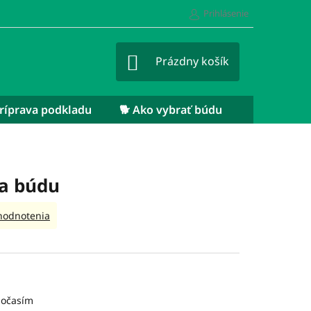
Prihlásenie
NÁKUPNÝ
Prázdny košík
KOŠÍK
 Príprava podkladu
🐕 Ako vybrať búdu
na búdu
hodnotenia
počasím