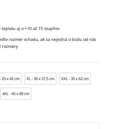
ú teplotu aj o +10 až 15 stupňov
ďte rozmer vchodu, ak sa nejedná o búdu od nás
ť rozmery
 - 25 x 42 cm
XL - 30 x 57,5 cm
XXL - 35 x 62 cm
4XL - 45 x 80 cm