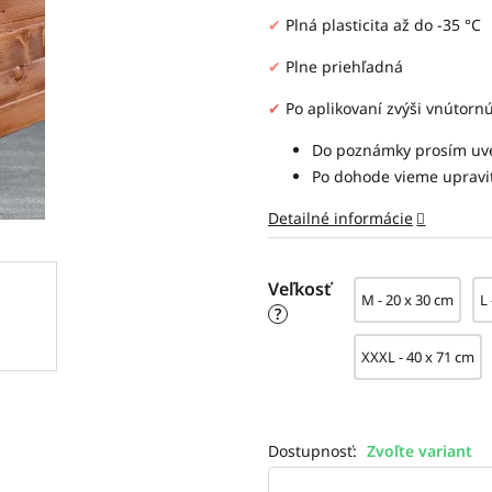
✔
Plná plasticita až do -35
°C
✔
Plne priehľadná
✔
Po aplikovaní zvýši vnútorn
Do poznámky prosím uve
Po dohode vieme upravi
Detailné informácie
Veľkosť
M - 20 x 30 cm
L
?
XXXL - 40 x 71 cm
Zvoľte variant