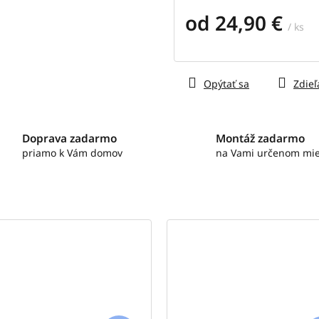
od
24,90 €
/ ks
Jednotková
cena:
Opýtať sa
Zdieľ
Doprava zadarmo
Montáž zadarmo
priamo k Vám domov
na Vami určenom mie