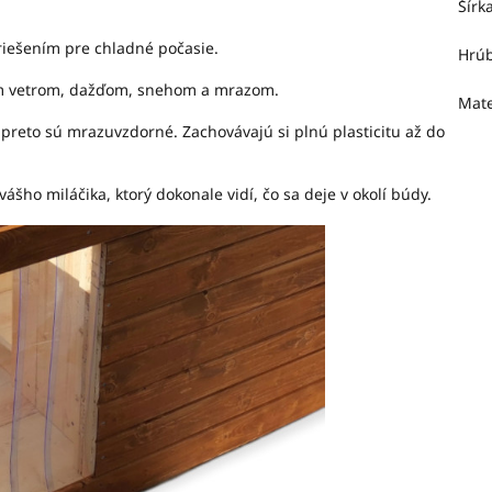
Šírk
riešením pre chladné počasie.
Hrúb
ným vetrom, dažďom, snehom a mrazom.
Mate
 a preto sú mrazuvzdorné. Zachovávajú si plnú plasticitu až do
vášho miláčika, ktorý dokonale vidí, čo sa deje v okolí búdy.