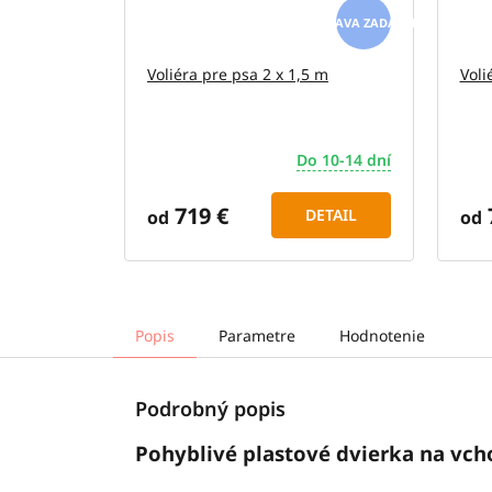
ZADARMO
Voliéra pre psa 2 x 1,5 m
Voli
Do 10-14 dní
719 €
DETAIL
od
od
Popis
Parametre
Hodnotenie
Podrobný popis
Pohyblivé plastové dvierka na vc