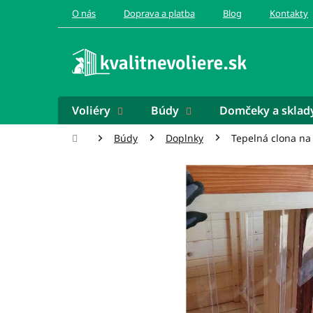
Prejsť
O nás
Doprava a platba
Blog
Kontakty
na
obsah
Voliéry
Búdy
Domčeky a sklad
Domov
Búdy
Doplnky
Tepelná clona n