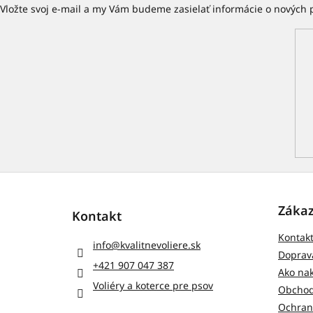
Vložte svoj e-mail a my Vám budeme zasielať informácie o nových
Z
á
p
Zákaz
Kontakt
ä
Kontak
t
info
@
kvalitnevoliere.sk
i
Doprava
+421 907 047 387
e
Ako na
Voliéry a koterce pre psov
Obchod
Ochran