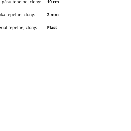
a pásu tepelnej clony
:
10 cm
ka tepelnej clony
:
2 mm
riál tepelnej clony
:
Plast