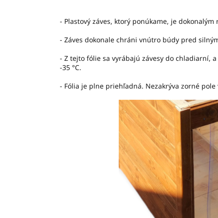
- Plastový záves, ktorý ponúkame, je dokonalým 
- Záves dokonale chráni vnútro búdy pred sil
- Z tejto fólie sa vyrábajú závesy do chladiarní,
-35
°C
.
- Fólia je plne priehľadná. Nezakrýva zorné pole 