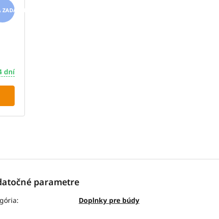
ZADARMO
4 dní
atočné parametre
gória
:
Doplnky pre búdy