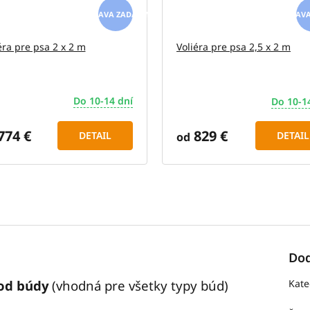
ZADARMO
éra pre psa 2 x 2 m
Voliéra pre psa 2,5 x 2 m
Do 10-14 dní
Do 10-1
774 €
829 €
DETAIL
DETAIL
od
Dod
hod búdy
(vhodná pre všetky typy búd)
Kate